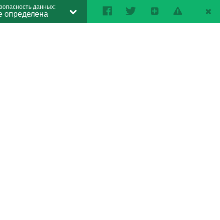
зопасность данных:
е определена