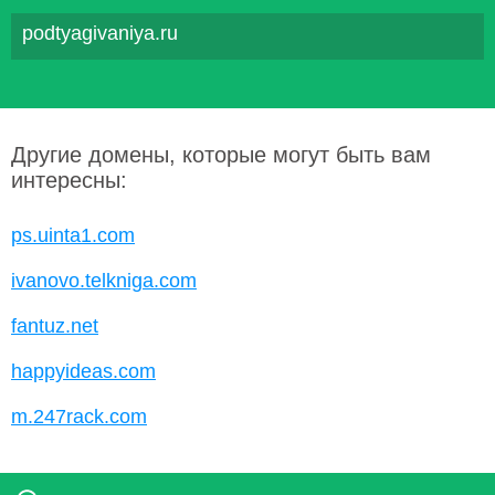
podtyagivaniya.ru
Другие домены, которые могут быть вам
интересны:
ps.uinta1.com
ivanovo.telkniga.com
fantuz.net
happyideas.com
m.247rack.com