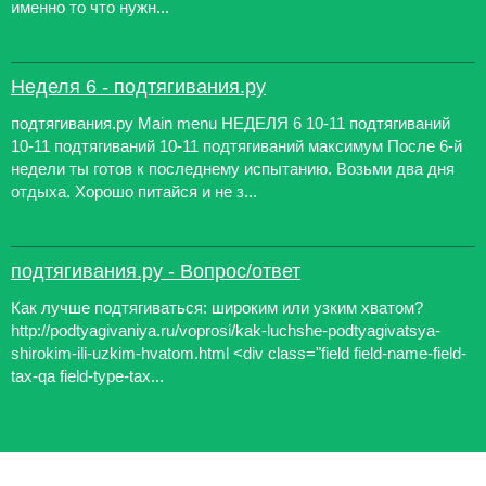
именно то что нужн...
Неделя 6 - подтягивания.ру
подтягивания.ру Main menu НЕДЕЛЯ 6 10-11 подтягиваний
10-11 подтягиваний 10-11 подтягиваний максимум После 6-й
недели ты готов к последнему испытанию. Возьми два дня
отдыха. Хорошо питайся и не з...
подтягивания.ру - Вопрос/ответ
Как лучше подтягиваться: широким или узким хватом?
http://podtyagivaniya.ru/voprosi/kak-luchshe-podtyagivatsya-
shirokim-ili-uzkim-hvatom.html <div class="field field-name-field-
tax-qa field-type-tax...