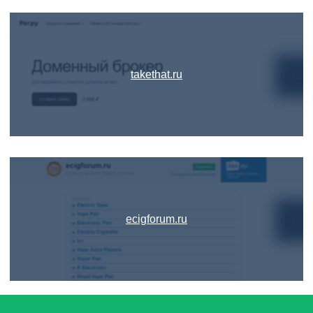
takethat.ru
ecigforum.ru