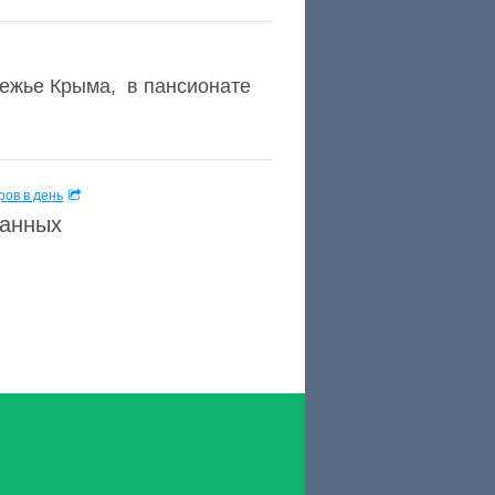
ежье Крыма, в пансионате
ов в день
данных