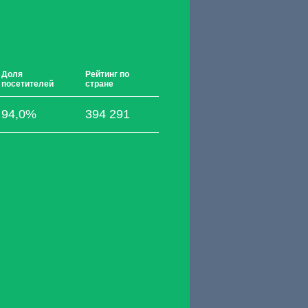
Доля
Рейтинг по
посетителей
стране
94,0%
394 291