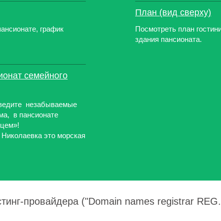
План (вид сверху)
ансионате, график
Посмотреть план гостини
здания пансионата.
ионат семейного
оведите незабываемые
ма, в пансионате
нцем»!
 Николаевка это морская
тинг-провайдера ("Domain names registrar REG.R