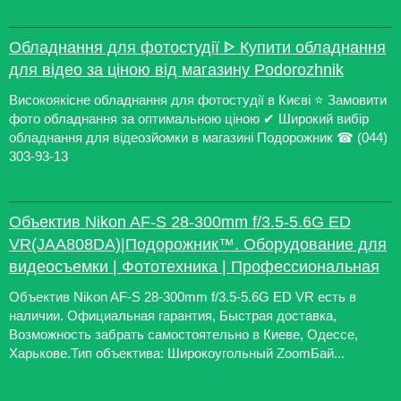
Обладнання для фотостудії ᐈ Купити обладнання
для відео за ціною від магазину Podorozhnik
Високоякісне обладнання для фотостудії в Києві ⭐️ Замовити
фото обладнання за оптимальною ціною ✔ Широкий вибір
обладнання для відеозйомки в магазині Подорожник ☎ (044)
303-93-13
Объектив Nikon AF-S 28-300mm f/3.5-5.6G ED
VR(JAA808DA)|Подорожник™. Оборудование для
видеосъемки | Фототехника | Профессиональная
Объектив Nikon AF-S 28-300mm f/3.5-5.6G ED VR есть в
наличии. Официальная гарантия, Быстрая доставка,
Возможность забрать самостоятельно в Киеве, Одессе,
Харькове.Тип объектива: Широкоугольный ZoomБай...