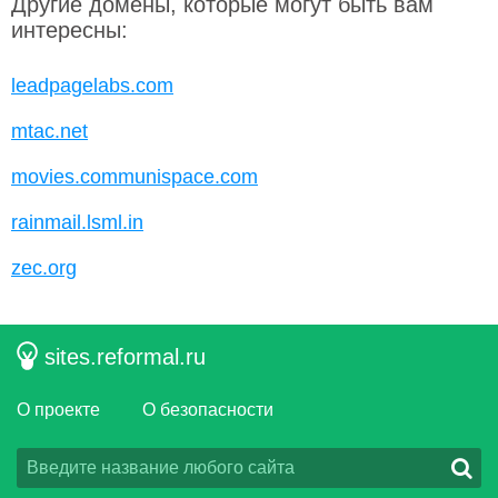
Другие домены, которые могут быть вам
интересны:
leadpagelabs.com
mtac.net
movies.communispace.com
rainmail.lsml.in
zec.org
sites.reformal.ru
О проекте
О безопасности