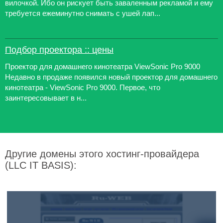
вилочкой. Ибо он рискует быть заваленным рекламой и ему
требуется ежеминутно снимать с ушей лап...
Подбор проектора :: цены
Проектор для домашнего кинотеатра ViewSonic Pro 9000
Недавно в продаже появился новый проектор для домашнего
кинотеатра - ViewSonic Pro 9000. Первое, что
заинтересовывает в н...
Другие домены этого хостинг-провайдера
(LLC IT BASIS):