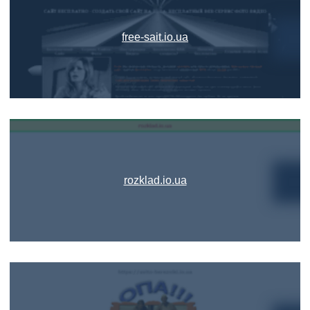
free-sait.io.ua
rozklad.io.ua