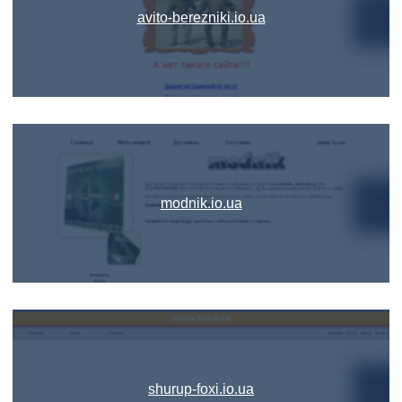
avito-berezniki.io.ua
modnik.io.ua
shurup-foxi.io.ua