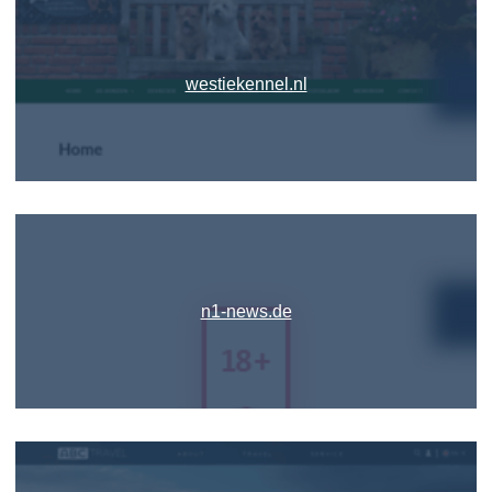
westiekennel.nl
n1-news.de