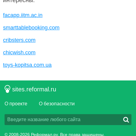
интересны:
facapp.iitm.ac.in
smarttablebooking.com
cribsters.com
chicwish.com
toys-kopitsa.com.ua
sites.reformal.ru
О проекте
О безопасности
© 2008-2026
Реформал.ру
, Все права защищены.