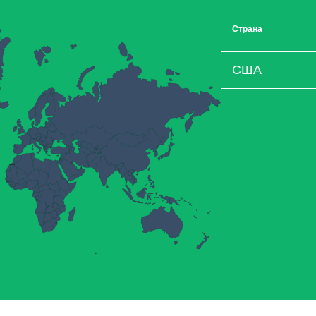
Страна
США