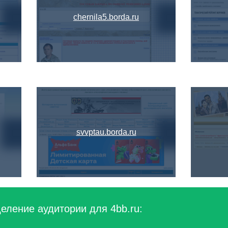
chernila5.borda.ru
svvptau.borda.ru
еление аудитории для 4bb.ru: