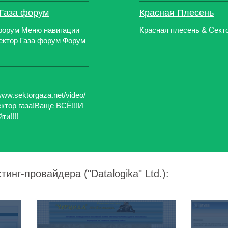
 Газа форум
Красная Плесень
 форум Меню навигации
Красная плесень & Сект
ектор Газа форум Форум
ww.sektorgaza.net/video/
ектор газа!Ваще ВСЁ!!!И
и!!!!
инг-провайдера ("Datalogika" Ltd.):