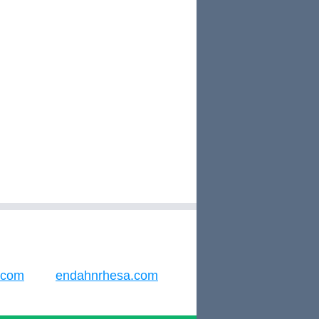
h.com
endahnrhesa.com