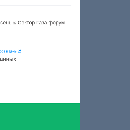
сень & Сектор Газа форум
ов в день
данных