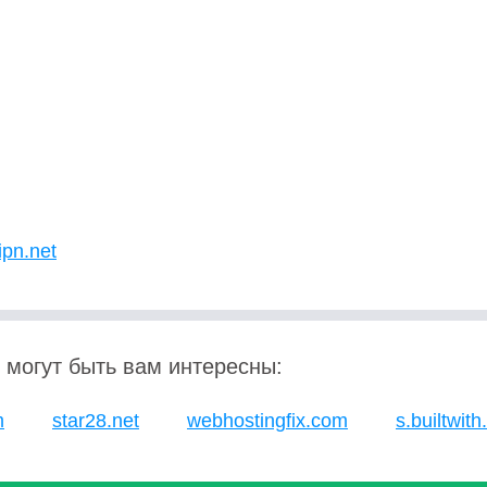
ipn.net
 могут быть вам интересны:
m
star28.net
webhostingfix.com
s.builtwit