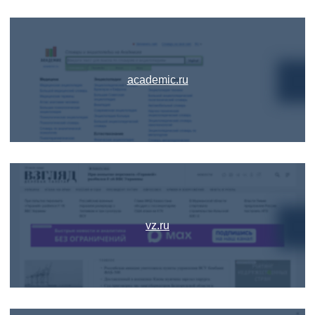
academic.ru
vz.ru