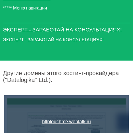
***** Меню навигации
ЭКСПЕРТ - ЗАРАБОТАЙ НА КОНСУЛЬТАЦИЯХ!
ЭКСПЕРТ - ЗАРАБОТАЙ НА КОНСУЛЬТАЦИЯХ!
Другие домены этого хостинг-провайдера
("Datalogika" Ltd.):
httptouchme.webtalk.ru