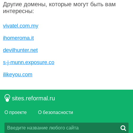
Другие домены, которые могут быть вам
интересны:
vivatel.com.my
ihomeroma.it
devilhunter.net
s-j-munn.exposure.co
ilikeyou.com
sites.reformal.ru
О проекте
О безопасности