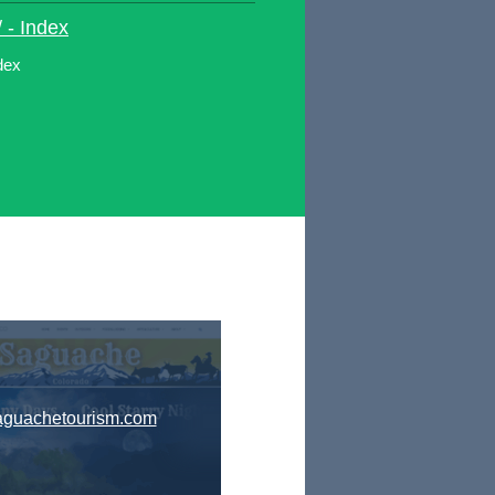
 - Index
dex
aguachetourism.com