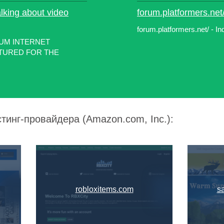
alking about video
forum.platformers.net/
forum.platformers.net/ - In
IUM INTERNET
ATURED FOR THE
тинг-провайдера (Amazon.com, Inc.):
robloxitems.com
s