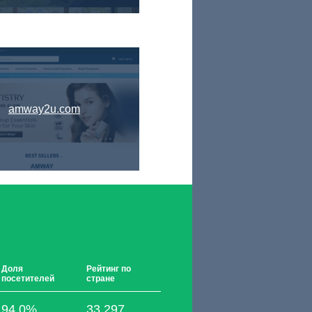
amway2u.com
Доля
Рейтинг по
посетителей
стране
94,0%
33 297