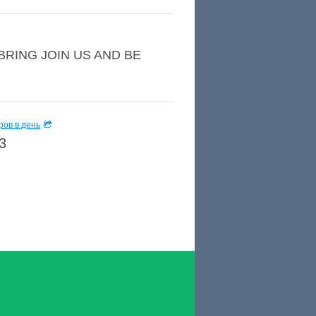
WEBRING JOIN US AND BE
ов в день
3