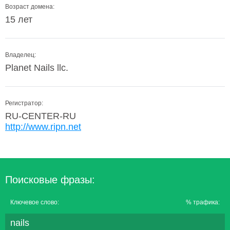
Возраст домена:
15 лет
Владелец:
Planet Nails llc.
Регистратор:
RU-CENTER-RU
http://www.ripn.net
Поисковые фразы:
Ключевое слово:
% трафика:
nails