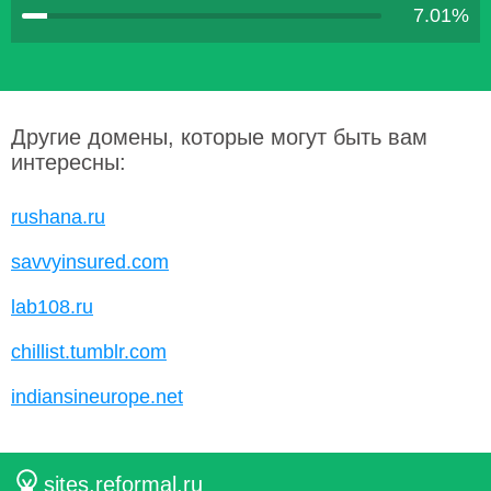
7.01%
Другие домены, которые могут быть вам
интересны:
rushana.ru
savvyinsured.com
lab108.ru
chillist.tumblr.com
indiansineurope.net
sites.reformal.ru