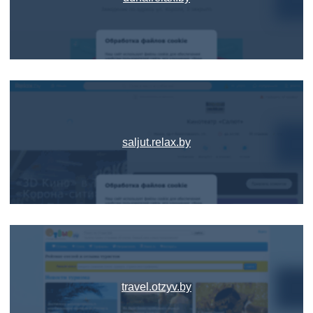
saljut.relax.by
travel.otzyv.by