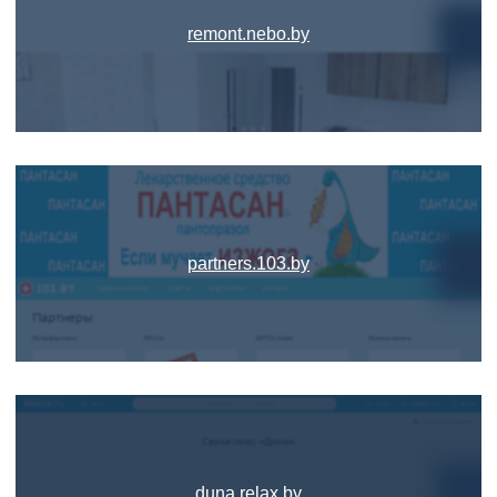
remont.nebo.by
partners.103.by
duna.relax.by