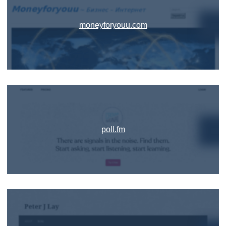
moneyforyouu.com
poll.fm