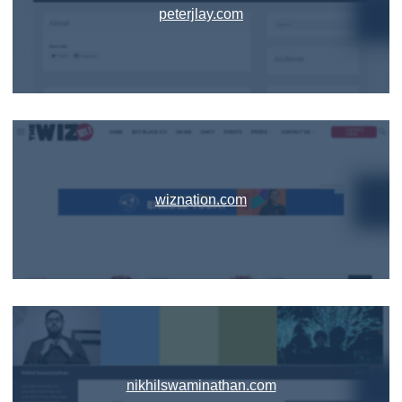
peterjlay.com
wiznation.com
nikhilswaminathan.com