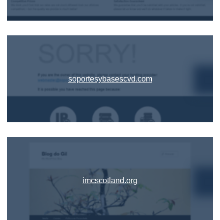
soportesybasescvd.com
imcscotland.org