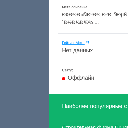
Мета-описание:
Ð¢Ð¾Ð»ÑÐºÐ¾ ÐºÐ°ÑÐµÑ
´Ð½Ð¾Ð³Ð¾ ...
Рейтинг Alexa
Нет данных
Статус:
Оффлайн
Наиболее популярные с
Строительная фирма Пи-И