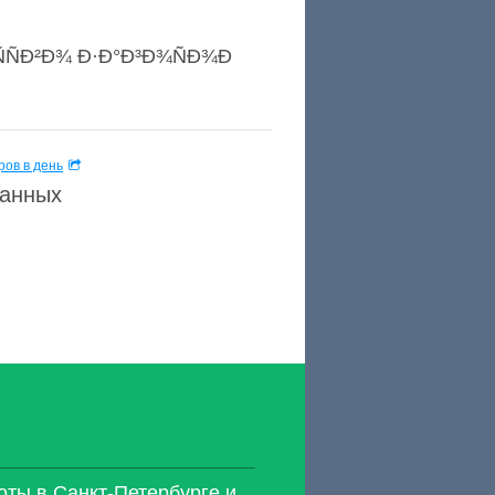
ÑÑÐ²Ð¾ Ð·Ð°Ð³Ð¾ÑÐ¾Ð
ов в день
данных
оты в Санкт-Петербурге и