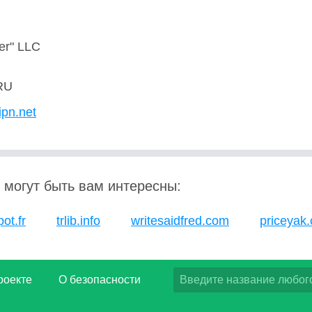
'er" LLC
RU
ipn.net
 могут быть вам интересны:
pot.fr
trlib.info
writesaidfred.com
priceyak
роекте
О безопасности