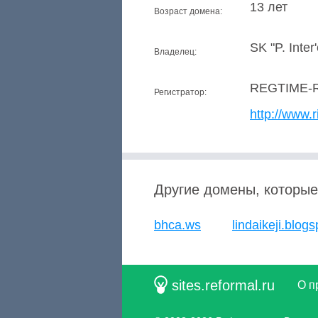
13 лет
Возраст домена:
SK "P. Inter
Владелец:
REGTIME-
Регистратор:
http://www.r
Другие домены, которые
bhca.ws
lindaikeji.blogs
sites.reformal.ru
О п