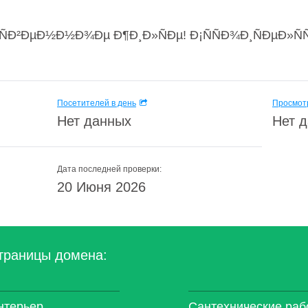
ÑÐ²ÐµÐ½Ð½Ð¾Ðµ Ð¶Ð¸Ð»ÑÐµ! Ð¡ÑÑÐ¾Ð¸ÑÐµÐ»Ñ
Посетителей в день
Просмотр
Нет данных
Нет 
Дата последней проверки:
20 Июня 2026
траницы домена:
нтерьер
Сантехнические раб