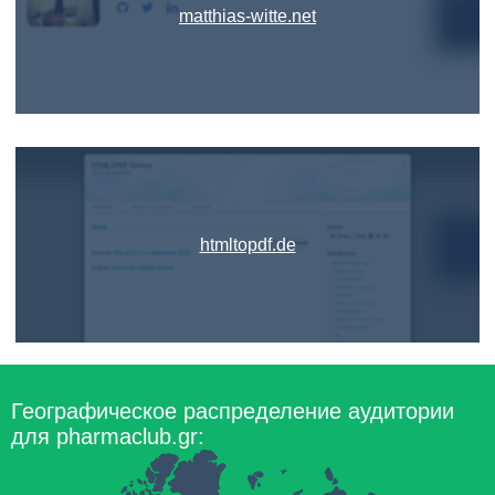
matthias-witte.net
htmltopdf.de
Географическое распределение аудитории
для pharmaclub.gr: