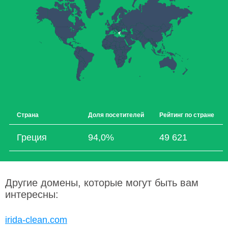
Страна
Доля посетителей
Рейтинг по стране
Греция
94,0%
49 621
Другие домены, которые могут быть вам
интересны:
irida-clean.com