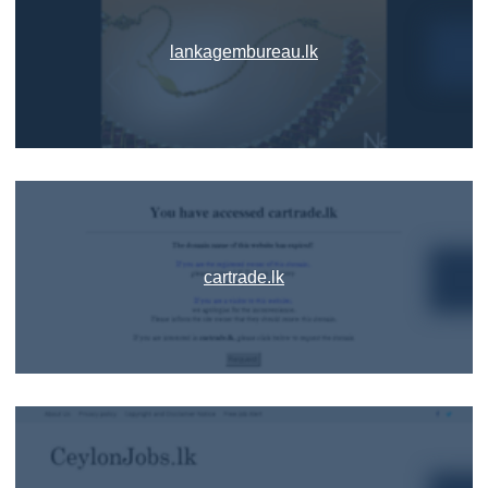
lankagembureau.lk
cartrade.lk