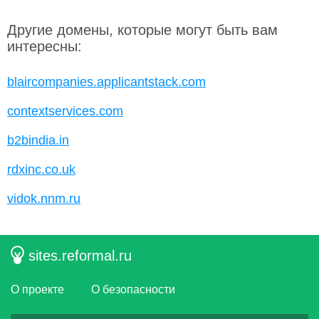
Другие домены, которые могут быть вам
интересны:
blaircompanies.applicantstack.com
contextservices.com
b2bindia.in
rdxinc.co.uk
vidok.nnm.ru
sites.reformal.ru
О проекте
О безопасности