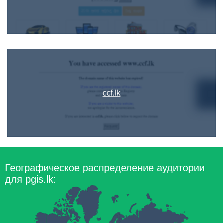
ccf.lk
Географическое распределение аудитории
для pgis.lk: