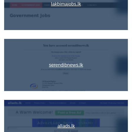
lakbimajobs.lk
serendibnews.lk
allads.lk