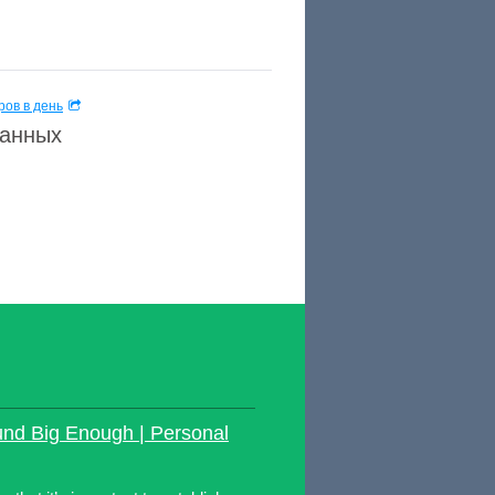
ов в день
данных
nd Big Enough | Personal