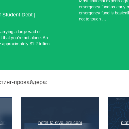
Most financial experts agree
emergency fund as early on
emergency fund is basical
 Student Debt |
not to touch …
carrying a large wad of
t that you’re not alone. An
approximately $1.2 trillion
стинг-провайдера:
com
hotel-la-sivoliere.com
pla