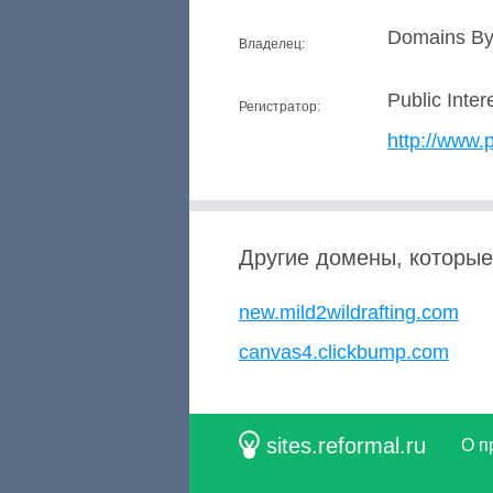
Domains By 
Владелец:
Public Inter
Регистратор:
http://www.p
Другие домены, которые
new.mild2wildrafting.com
canvas4.clickbump.com
sites.reformal.ru
О п