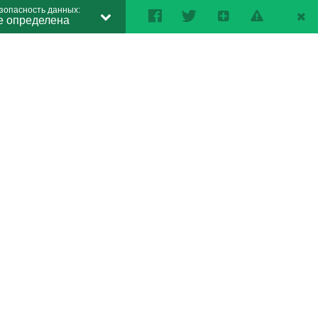
зопасность данных:
е определена