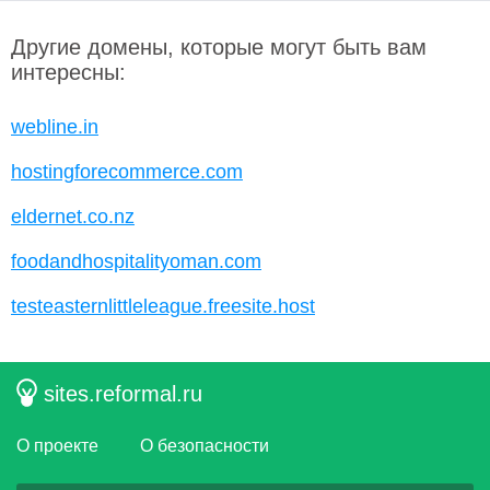
Другие домены, которые могут быть вам
интересны:
webline.in
hostingforecommerce.com
eldernet.co.nz
foodandhospitalityoman.com
testeasternlittleleague.freesite.host
sites.reformal.ru
О проекте
О безопасности