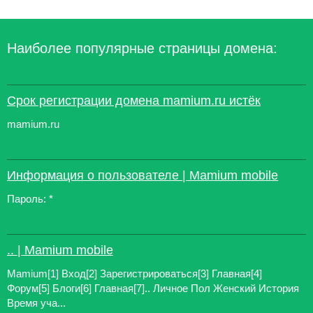
Наиболее популярные страницы домена:
Срок регистрации домена mamium.ru истёк
mamium.ru
Информация о пользователе | Mamium mobile
Пароль: *
.. | Mamium mobile
Mamium[1] Вход[2] Зарегистрироваться[3] Главная[4]
Форум[5] Блоги[6] Главная[7].. Личное Пол Женский История
Время уча...