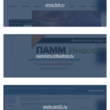
shop.fott.ru
pamminv.infpartner.ru
study.am32.ru