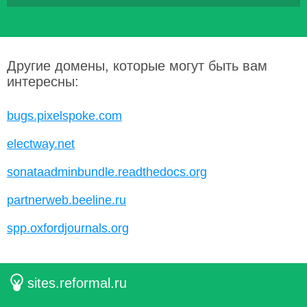
Другие домены, которые могут быть вам
интересны:
bugs.pixelspoke.com
electway.net
sonataadminbundle.readthedocs.org
partnerweb.beeline.ru
spp.oxfordjournals.org
sites.reformal.ru