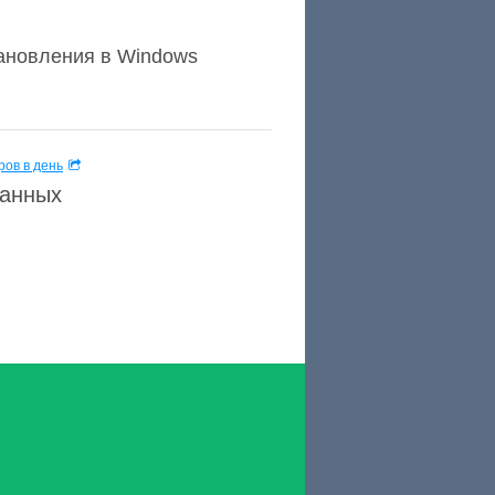
тановления в Windows
ов в день
данных