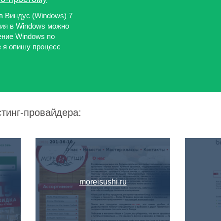
в Виндус (Windows) 7
ния в Windows можно
ение Windows по
 я опишу процесс
стинг-провайдера:
moreisushi.ru