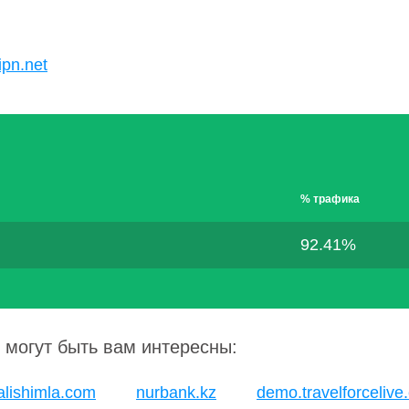
ipn.net
% трафика
92.41%
 могут быть вам интересны:
alishimla.com
nurbank.kz
demo.travelforcelive