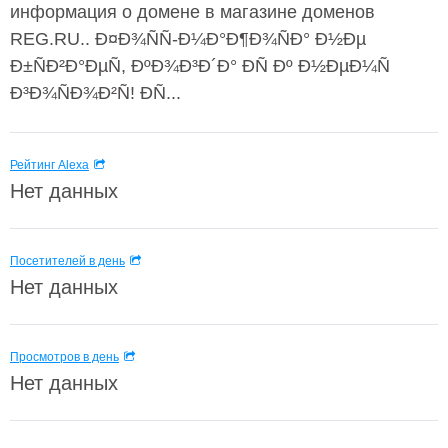
информация о домене в магазине доменов
REG.RU.. Ð¤Ð¾ÑÑ-Ð¼Ð°Ð¶Ð¾ÑÐ° Ð½Ðµ
Ð±ÑÐ²Ð°ÐµÑ, ÐºÐ¾Ð³Ð´Ð° ÐÑ Ðº Ð½ÐµÐ¼Ñ
Ð³Ð¾ÑÐ¾Ð²Ñ! ÐÑ...
Рейтинг Alexa
Нет данных
Посетителей в день
Нет данных
Просмотров в день
Нет данных