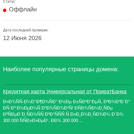
Статус:
Оффлайн
Дата последней проверки:
12 Июня 2026
Наиболее популярные страницы домена:
Кредитная карта Универсальная от ПриватБанка
Ð¤Ð¾ÑÑ-Ð¼Ð°Ð¶Ð¾ÑÐ° Ð½Ðµ Ð±ÑÐ²Ð°ÐµÑ, ÐºÐ¾Ð³Ð´Ð°
ÐÑ Ðº Ð½ÐµÐ¼Ñ Ð³Ð¾ÑÐ¾Ð²Ñ! ÐÑÐ¾ÑÐ¼Ð¸ÑÐµ
ÐºÑÐµÐ´Ð¸ÑÐ½ÑÑ ÐºÐ°ÑÑÑ Ñ Ð»Ð¸Ð¼Ð¸ÑÐ¾Ð¼ Ð´Ð¾
300 000 ÑÑÐ±Ð»ÐµÐ¹. ÐÐ¾ 300 000 ...