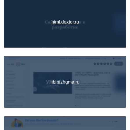
html.dexter.ru
lib.nizhgma.ru