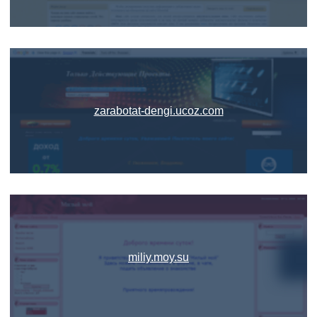
zarabotat-dengi.ucoz.com
miliy.moy.su