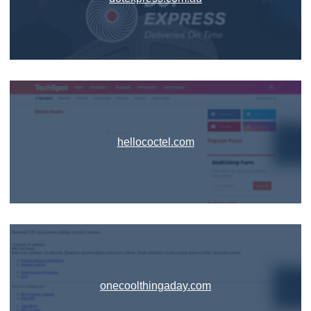
hellococtel.com
onecoolthingaday.com