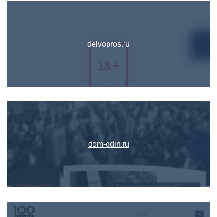
delvopros.ru
dom-odin.ru