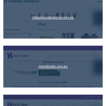
infashiondesigner.esy.es
monitorptc.esy.es