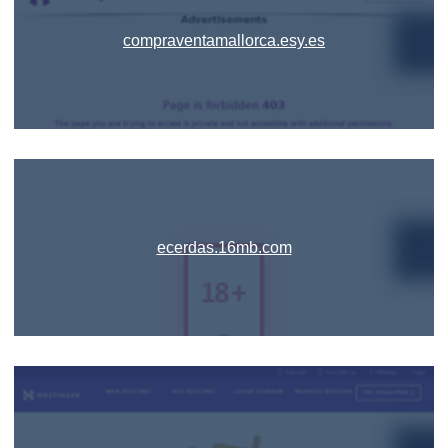
compraventamallorca.esy.es
ecerdas.16mb.com