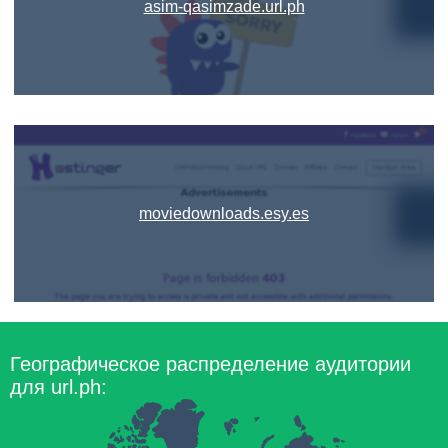
asim-qasimzade.url.ph
moviedownloads.esy.es
Географическое распределение аудитории
для url.ph: