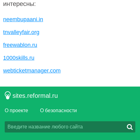
интересны:
neembupaani.in
tnvalleyfair.org
freewablon.ru
1000skills.ru
webticketmanager.com
sites.reformal.ru
О проекте
О безопасности