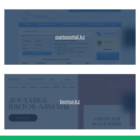
partsportal.kz
bonjur.kz