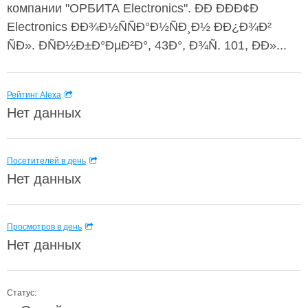
компании "ОРБИТА Electronics". ÐÐ ÐÐÐ¢Ð
Electronics ÐÐ¾Ð½ÑÑÐ°Ð½ÑÐ¸Ð½ Ð­Ð¿Ð¾Ð²
ÑÐ». ÐÑÐ½Ð±Ð°ÐµÐ²Ð°, 43Ð°, Ð¾Ñ. 101, ÐÐ»...
Рейтинг Alexa
Нет данных
Посетителей в день
Нет данных
Просмотров в день
Нет данных
Статус: