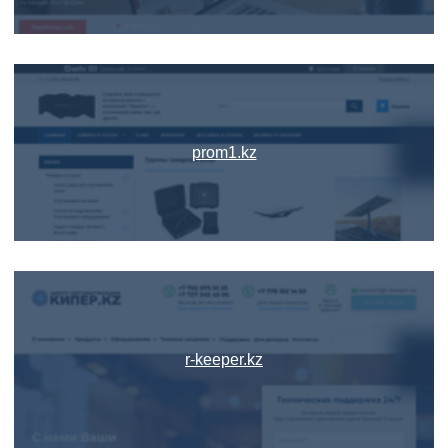
prom1.kz
r-keeper.kz