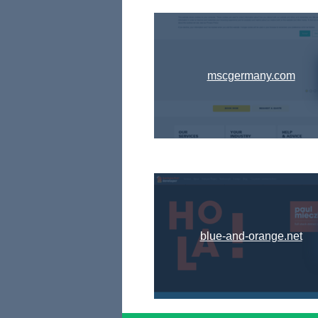
mscgermany.com
blue-and-orange.net