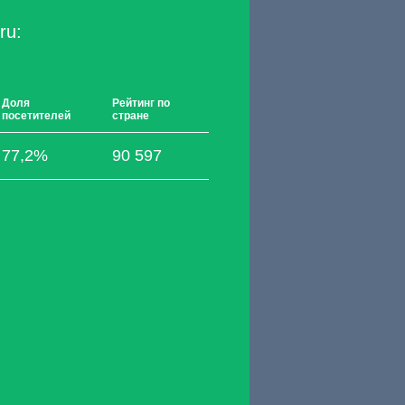
ru:
Доля
Рейтинг по
посетителей
стране
77,2%
90 597