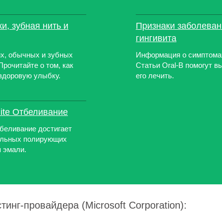
и, зубная нить и
Признаки заболеван
гингивита
их, обычных и зубных
Информация о симптомах
Прочитайте о том, как
Статьи Oral-B помогут вы
 здоровую улыбку.
его лечить.
ite Отбеливание
тбеливание достигает
альных полирующих
 эмали.
тинг-провайдера (Microsoft Corporation):