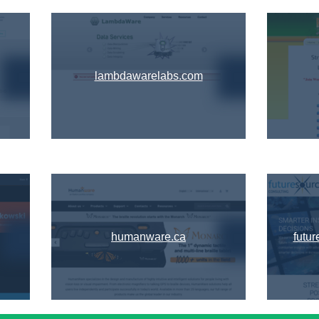
lambdawarelabs.com
humanware.ca
futu