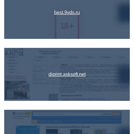
best.9vds.ru
diprint.asksoft.net