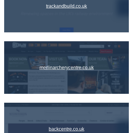
trackandbuild.co.uk
merlinarcherycentre.co.uk
backcentre.co.uk