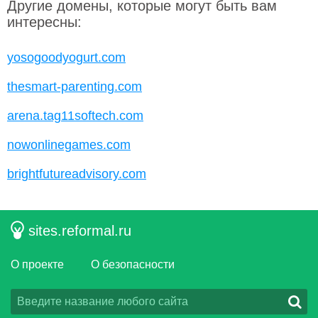
Другие домены, которые могут быть вам
интересны:
yosogoodyogurt.com
thesmart-parenting.com
arena.tag11softech.com
nowonlinegames.com
brightfutureadvisory.com
sites.reformal.ru
О проекте
О безопасности