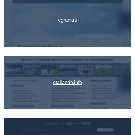
egram.ru
otailande.info