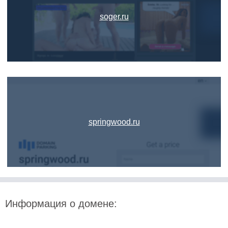
soger.ru
springwood.ru
Информация о домене: