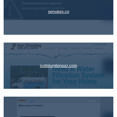
senukex.co
justplumbingaz.com