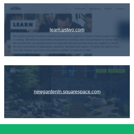
learn.ustwo.com
newgardenln.squarespace.com