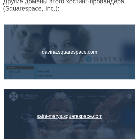
Другие домены этого хостинг-провайдера
(Squarespace, Inc.):
davina.squarespace.com
saint-marys.squarespace.com