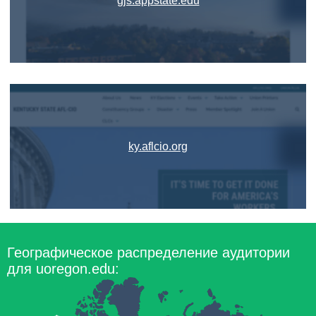
gjs.appstate.edu
ky.aflcio.org
Географическое распределение аудитории
для uoregon.edu: