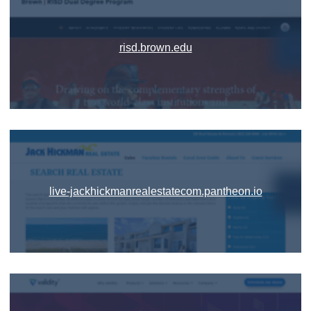
risd.brown.edu
live-jackhickmanrealestatecom.pantheon.io