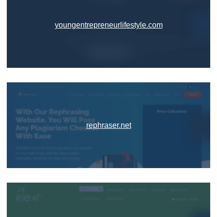
youngentrepreneurlifestyle.com
rephraser.net