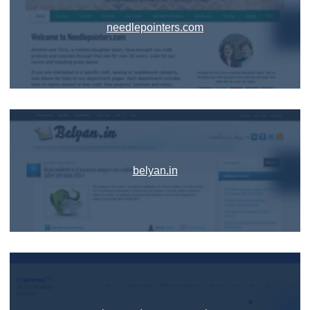
needlepointers.com
belyan.in