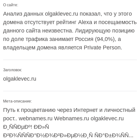
О сайте:
Анализ данных olgaklevec.ru показал, что у этого
домена отсутствует рейтинг Alexa и посещаемость
данного сайта неизвестна. Лидирующую позицию
по доле трафика занимает Россия (94,0%), а
владельцем домена является Private Person.
Заголовок:
olgaklevec.ru
Мета-описание:
Путь к процветанию через Интернет и личностный
рост.. webnames.ru Webnames.ru olgaklevec.ru
Ð¸ÑÑÐµÐº! ÐÐ»Ñ
Ð²Ð¾ÑÑÑÐ°Ð½Ð¾Ð²Ð»ÐµÐ½Ð¸Ñ ÑÐ°Ð±Ð¾ÑÑ...