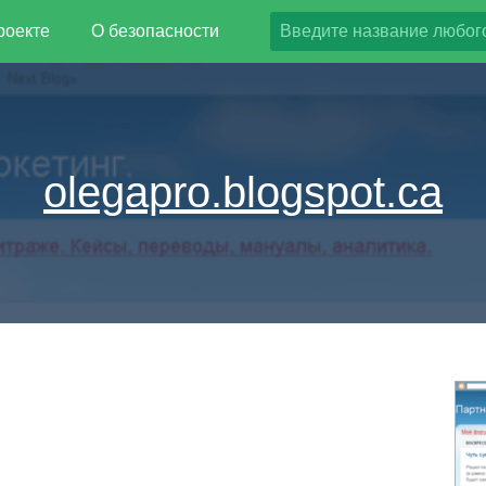
роекте
О безопасности
olegapro.blogspot.ca