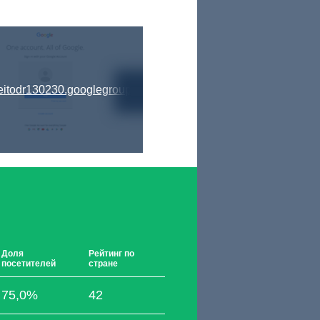
reitodr130230.googlegroups.com
Доля
Рейтинг по
посетителей
стране
75,0%
42