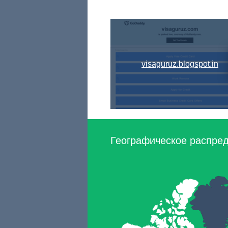
visaguruz.blogspot.in
Географическое распред