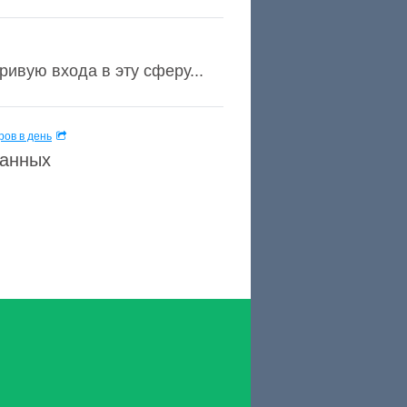
ривую входа в эту сферу...
ов в день
данных