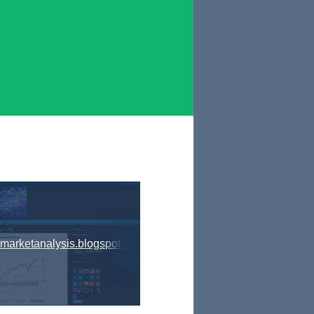
lmarketanalysis.blogspot.com.au