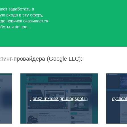
шает заработать в
ую входа в эту сферу,
где новичок оказывается
оты и не пон...
тинг-провайдера (Google LLC):
ijonkz-mkrdezign.blogspot.in
cyclica