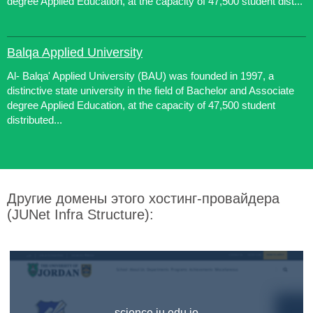
degree Applied Education, at the capacity of 47,500 student dist...
Balqa Applied University
Al- Balqa' Applied University (BAU) was founded in 1997, a
distinctive state university in the field of Bachelor and Associate
degree Applied Education, at the capacity of 47,500 student
distributed...
Другие домены этого хостинг-провайдера
(JUNet Infra Structure):
science.ju.edu.jo