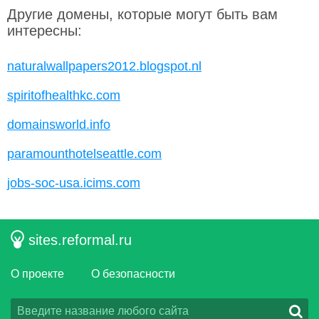
Другие домены, которые могут быть вам
интересны:
naturalwallpapers2012.blogspot.nl
spiritofhealthkc.com
domainsworld.info
paramounthotelseattle.com
jobs-soc-usa.icims.com
sites.reformal.ru
О проекте
О безопасности