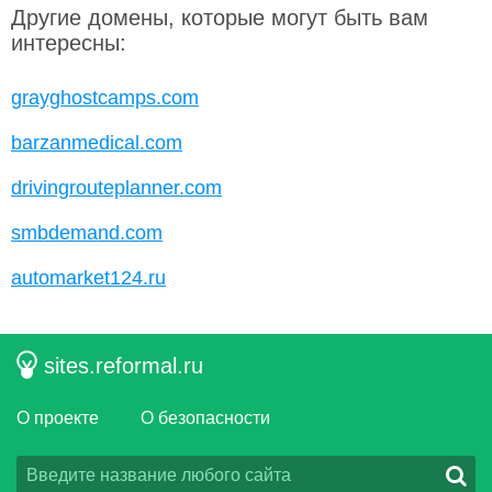
Другие домены, которые могут быть вам
интересны:
grayghostcamps.com
barzanmedical.com
drivingrouteplanner.com
smbdemand.com
automarket124.ru
sites.reformal.ru
О проекте
О безопасности