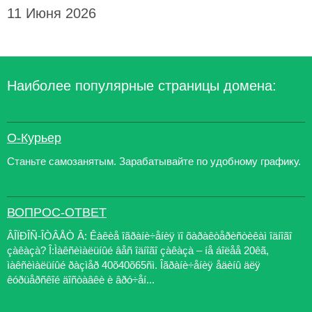
11 Июня 2026
Наиболее популярные страницы домена:
О-Курьер
Станьте самозанятым. Зарабатывайте по удобному графику.
ВОПРОС-ОТВЕТ
ÂÎÏÐÎÑ-ÎÒÂÅÒ Â: Êàêèå îãðàíè÷åíèÿ ïî õàðàêòåðèñòèêàì îäíîãî
çàêàçà? Î:Ìàêñèìàëüíûé âåñ îäíîãî çàêàçà – íå áîëåå 20êã,
ìàêñèìàëüíûé ðàçìåð 40õ40õ65ñì. Îãðàíè÷åíèÿ åäèíû äëÿ
êóðüåðñêîé äîñòàâêè è âðó÷åí...