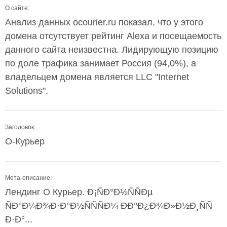
О сайте:
Анализ данных ocourier.ru показал, что у этого
домена отсутствует рейтинг Alexa и посещаемость
данного сайта неизвестна. Лидирующую позицию
по доле трафика занимает Россия (94,0%), а
владельцем домена является LLC "Internet
Solutions".
Заголовок:
О-Курьер
Мета-описание:
Лендинг О Курьер. Ð¡ÑÐ°Ð½ÑÑÐµ
ÑÐ°Ð¼Ð¾Ð·Ð°Ð½ÑÑÑÐ¼ ÐÐ°Ð¿Ð¾Ð»Ð½Ð¸ÑÑ
Ð·Ð°...