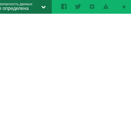
зопасность данных:
е определена