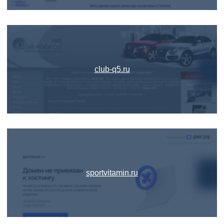
club-q5.ru
sportvitamin.ru