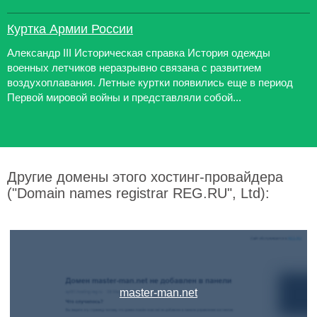
Куртка Армии России
Александр III Историческая справка История одежды
военных летчиков неразрывно связана с развитием
воздухоплавания. Летные куртки появились еще в период
Первой мировой войны и представляли собой...
Другие домены этого хостинг-провайдера
("Domain names registrar REG.RU", Ltd):
master-man.net