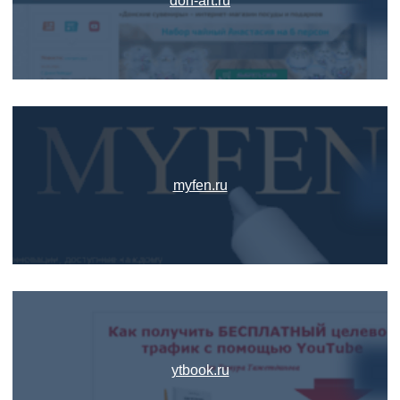
don-art.ru
myfen.ru
ytbook.ru