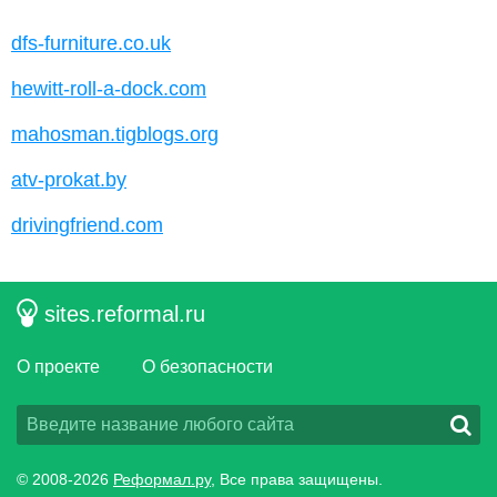
dfs-furniture.co.uk
hewitt-roll-a-dock.com
mahosman.tigblogs.org
atv-prokat.by
drivingfriend.com
sites.reformal.ru
О проекте
О безопасности
© 2008-2026
Реформал.ру
, Все права защищены.