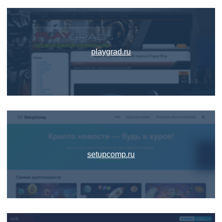
playgrad.ru
setupcomp.ru