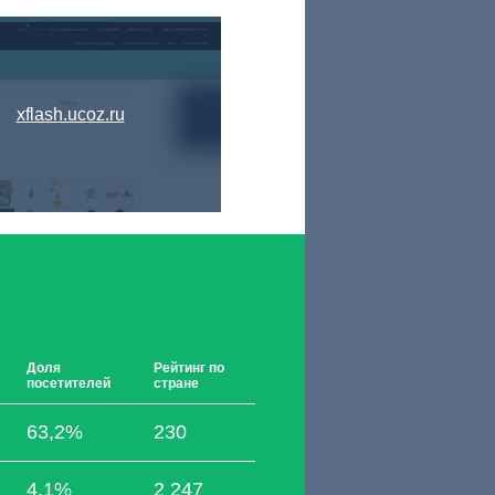
xflash.ucoz.ru
Доля
Рейтинг по
посетителей
стране
63,2%
230
4,1%
2 247