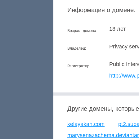
Информация о домене:
18 лет
Возраст домена:
Privacy serv
Владелец:
Public Inter
Регистратор:
http://www.p
Другие домены, которые
kelayakan.com
pt2.sub
marysenazachema.deviantar