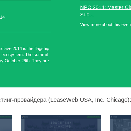
NPC 2014: Master Cla
Suc...
014
View more about this eve
ve 2014 is the flagship
uct ecosystem. The summit
y October 29th. They are
тинг-провайдера (LeaseWeb USA, Inc. Chicago)