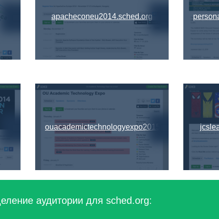
apacheconeu2014.sched.org
person
ouacademictechnologyexpo2015.sched.org
jcsle
еление аудитории для sched.org: