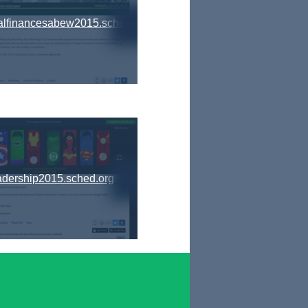
alfinancesabew2015.sched.org
adership2015.sched.org