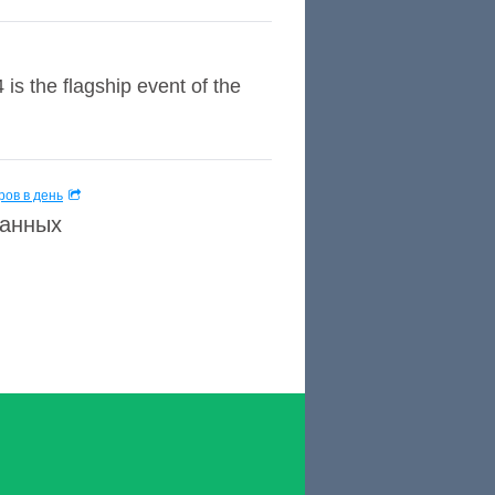
 the flagship event of the
ов в день
данных