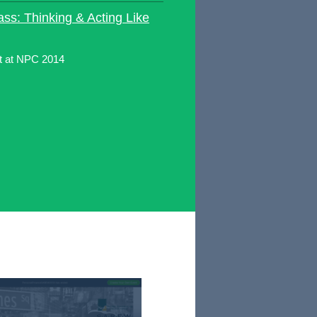
ss: Thinking & Acting Like
nt at NPC 2014
: