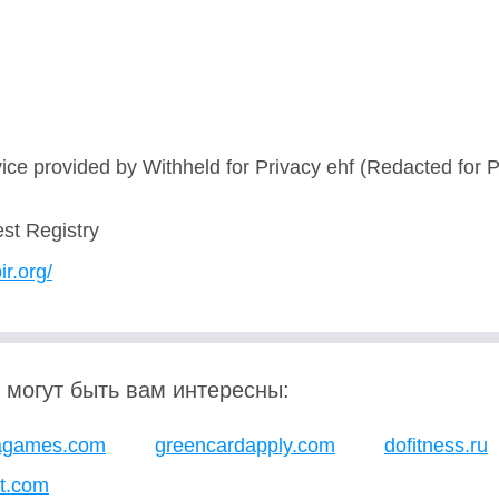
ice provided by Withheld for Privacy ehf (Redacted for P
est Registry
ir.org/
 могут быть вам интересны:
agames.com
greencardapply.com
dofitness.ru
t.com