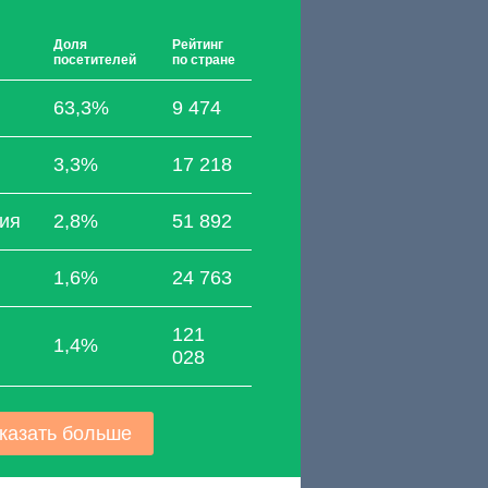
Доля
Рейтинг
посетителей
по стране
63,3%
9 474
3,3%
17 218
ия
2,8%
51 892
1,6%
24 763
121
1,4%
028
казать больше